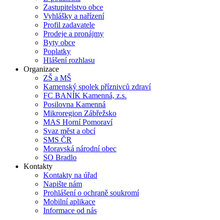
Zastupitelstvo obce
Vyhlášky a nařízení
Profil zadavatele
Prodeje a pronájmy
Byty obce
Poplatky
Hlášení rozhlasu
Organizace
ZŠ a MŠ
Kamenský spolek příznivců zdraví
FC BANÍK Kamenná, z.s.
Posilovna Kamenná
Mikroregion Zábřežsko
MAS Horní Pomoraví
Svaz měst a obcí
SMS ČR
Moravská národní obec
SO Bradlo
Kontakty
Kontakty na úřad
Napište nám
Prohlášení o ochraně soukromí
Mobilní aplikace
Informace od nás