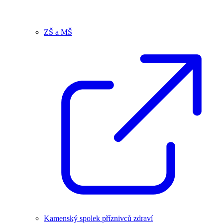
ZŠ a MŠ
Kamenský spolek příznivců zdraví