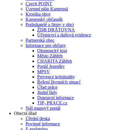
Czech POINT
Územní plán Kamenná
Kronika obce
Kamenský občasník
Podnikatelé a firmy v obci
ŽDB DRÁTOVNA
Účetnictví a daňová evidence
Partnerská obec
Informace pro občany
Olomoucký kraj
Město Zábřeh
CHARITA Zábřeh
Portál Jeseníky
MPSV
Prevence kriminality
Řešení životních situací
Úřad práce
Jízdní řády
Dopravní informace
TIP- PRACE.cz
Náš mapový portál
Obecní úřad
Úřední deska
Povinné informace
E-podatelna