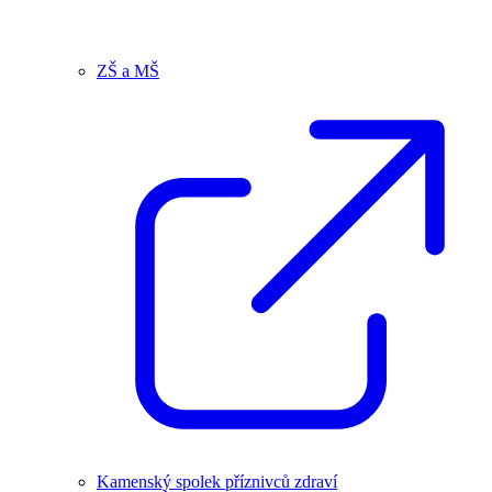
ZŠ a MŠ
Kamenský spolek příznivců zdraví