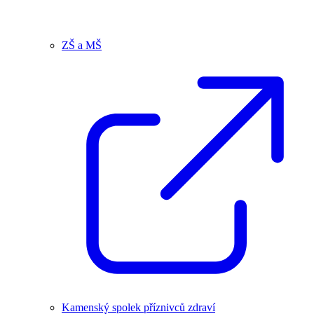
ZŠ a MŠ
Kamenský spolek příznivců zdraví